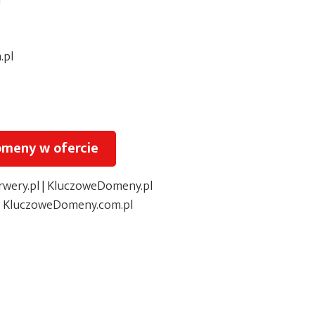
l
.pl
omeny w ofercie
wery.pl
|
KluczoweDomeny.pl
:
KluczoweDomeny.com.pl