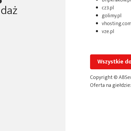
bhpkrakow.p
edaż
cz3.pl
golimy.pl
vhosting.com
vze.pl
Wszystkie d
Copyright ©
ABSer
Oferta na giełdzie